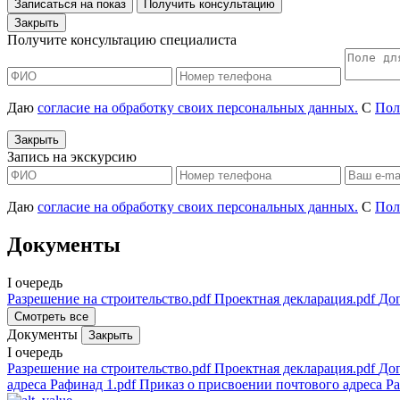
Записаться на показ
Получить консультацию
Закрыть
Получите консультацию специалиста
Даю
согласие на обработку своих персональных данных.
С
Пол
Закрыть
Запись на экскурсию
Даю
согласие на обработку своих персональных данных.
С
Пол
Документы
I очередь
Разрешение на строительство.pdf
Проектная декларация.pdf
Дог
Смотреть все
Документы
Закрыть
I очередь
Разрешение на строительство.pdf
Проектная декларация.pdf
Дог
адреса Рафинад 1.pdf
Приказ о присвоении почтового адреса Ра