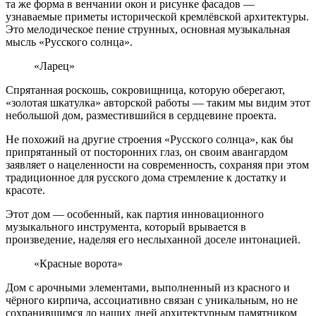
та же форма в венчании окон и рисунке фасадов —
узнаваемые приметы исторической кремлёвской архитектуры.
Это мелодическое пение струнных, основная музыкальная
мысль «Русского солнца».
«Ларец»
Спрятанная роскошь, сокровищница, которую оберегают,
«золотая шкатулка» авторской работы — таким мы видим этот
небольшой дом, разместившийся в сердцевине проекта.
Не похожий на другие строения «Русского солнца», как бы
припрятанный от посторонних глаз, он своим авангардом
заявляет о нацеленности на современность, сохраняя при этом
традиционное для русского дома стремление к достатку и
красоте.
Этот дом — особенный, как партия инновационного
музыкального инструмента, который врывается в
произведение, наделяя его неслыханной доселе интонацией.
«Красные ворота»
Дом с арочными элементами, выполненный из красного и
чёрного кирпича, ассоциативно связан с уникальным, но не
сохранившимся до наших дней архитектурным памятником