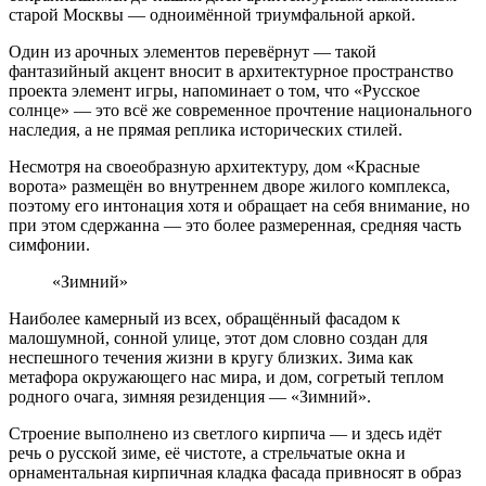
старой Москвы — одноимённой триумфальной аркой.
Один из арочных элементов перевёрнут — такой
фантазийный акцент вносит в архитектурное пространство
проекта элемент игры, напоминает о том, что «Русское
солнце» — это всё же современное прочтение национального
наследия, а не прямая реплика исторических стилей.
Несмотря на своеобразную архитектуру, дом «Красные
ворота» размещён во внутреннем дворе жилого комплекса,
поэтому его интонация хотя и обращает на себя внимание, но
при этом сдержанна — это более размеренная, средняя часть
симфонии.
«Зимний»
Наиболее камерный из всех, обращённый фасадом к
малошумной, сонной улице, этот дом словно создан для
неспешного течения жизни в кругу близких. Зима как
метафора окружающего нас мира, и дом, согретый теплом
родного очага, зимняя резиденция — «Зимний».
Строение выполнено из светлого кирпича — и здесь идёт
речь о русской зиме, её чистоте, а стрельчатые окна и
орнаментальная кирпичная кладка фасада привносят в образ