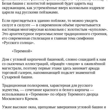
Белая башня с золотистой вершиной будет царить над
окружающим, как устремлённые вверх колокольни издревле
царили над русскими пейзажами.
Если приглядеться к зданию поближе, то можно увидеть
силуэт в силуэте — в современном объёме прочитывается
настоящая многоярусная колокольня с золотистым «куполом».
Это архитектурное переосмысление традиционного строения,
его современная стилизация и главная тема симфонии
«Русского солнца».
«Теремной»
Дом с угловой кирпичной башенкой, словно сошедшей к нам
со сказочных иллюстраций, обращён «лицом» к оживлённой
магистрали, поэтому первые этажи здесь занимает аркада
торговой галереи, напоминающей подклет знаменитой
Сухаревой башни.
Традиционная полихромия, характерная для русского
зодчества, — сочетание красного и белого кирпича —
использована в «Теремном» по образу Теремного дворца
Московского Кремля.
Узкие высокие окна, щипцовые завершения угловой башни и